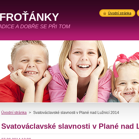
 FROŤÁNKY
Úvodní stránka
RADICE A DOBŘE SE PŘI TOM
Úvodní stránka
>
Svatováclavské slavnosti v Plané nad Lužnicí 2014
Svatováclavské slavnosti v Plané nad 