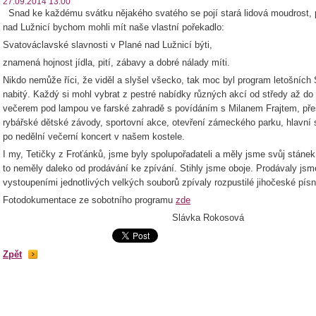
27.09.2014 13:00
Snad ke každému svátku nějakého svatého se pojí stará lidová moudrost, 
nad Lužnicí bychom mohli mít naše vlastní pořekadlo:
Svatováclavské slavnosti v Plané nad Lužnicí býti,
znamená hojnost jídla, pití, zábavy a dobré nálady míti.
Nikdo nemůže říci, že viděl a slyšel všecko, tak moc byl program letošních
nabitý. Každý si mohl vybrat z pestré nabídky různých akcí od středy až d
večerem pod lampou ve farské zahradě s povídáním s Milanem Frajtem, pře
rybářské dětské závody, sportovní akce, otevření zámeckého parku, hlavní
po nedělní večerní koncert v našem kostele.
I my, Tetičky z Froťánků, jsme byly spolupořadateli a měly jsme svůj stáne
to neměly daleko od prodávání ke zpívání. Stihly jsme oboje. Prodávaly js
vystoupeními jednotlivých velkých souborů zpívaly rozpustilé jihočeské písni
Fotodokumentace ze sobotního programu
zde
Slávka Rokosová
Zpět