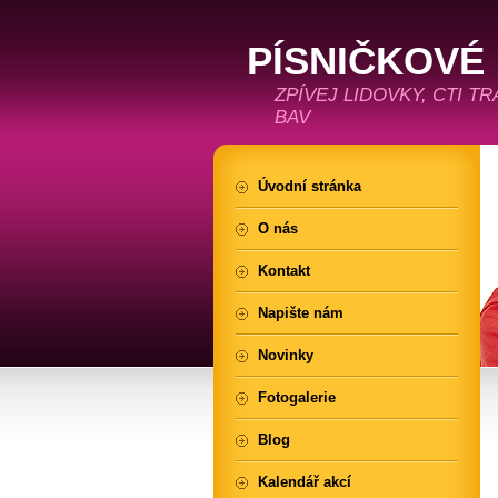
PÍSNIČKOVÉ
ZPÍVEJ LIDOVKY, CTI T
BAV
Úvodní stránka
O nás
Kontakt
Napište nám
Novinky
Fotogalerie
Blog
Kalendář akcí