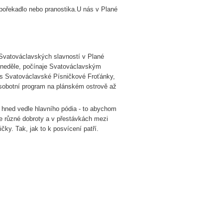
pořekadlo nebo pranostika.U nás v Plané
 Svatováclavských slavností v Plané
o neděle, počínaje Svatováclavským
s Svatováclavské Písničkové Froťánky,
 sobotní program na plánském ostrově až
k hned vedle hlavního pódia - to abychom
me různé dobroty a v přestávkách mezi
čky. Tak, jak to k posvícení patří.