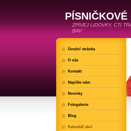
PÍSNIČKOVÉ
ZPÍVEJ LIDOVKY, CTI T
BAV
Úvodní stránka
O nás
Kontakt
Napište nám
Novinky
Fotogalerie
Blog
Kalendář akcí