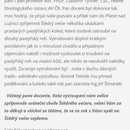
patří i pan profesor doc. PhDr. Lubomír Tyllner, CSc., ředitel
Etnologického ústavu AV ČR. Pan docent byl dokonce tak
moc hodný, že přijal naše pozvání a přišel nám do Plané nad
Lužnicí zpříjemnit Štědrý večer několika ukázkami
prastarých pastýřských koled, které osobně zatroubil na
dlouhý pastýřský roh. Vytrubování doplnil krátkým
povídáním jak to v minulosti chodilo a případným
zájemcům nabídl i možnost vyzkoušet si troubení na
pastýřský roh na vlastní kůži, ale nikdo se neodvážil nabídky
využít. Za svoje vytrubování byl - zcela v duchu dávných
tradic- odměněn výslužkou. Kromě Tetiček mu přinesl
poděkování a koledu také náš pan starosta Ing Jiří Šimánek.
Vážený pane docente, Vaše vystoupení nám velice
zpříjemnilo sváteční chvíle Štědrého večera, velmi Vám za
to děkuji a všichni se těšíme, že se za rok s Vámi opět na
Štědrý večer sejdeme.