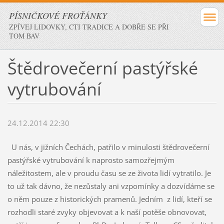
PÍSNIČKOVÉ FROŤÁNKY
ZPÍVEJ LIDOVKY, CTI TRADICE A DOBŘE SE PŘI
TOM BAV
Štědrovečerní pastýřské
vytrubování
24.12.2014 22:30
U nás, v jižních Čechách, patřilo v minulosti štědrovečerní
pastýřské vytrubování k naprosto samozřejmým
náležitostem, ale v proudu času se ze života lidí vytratilo. Je
to už tak dávno, že nezůstaly ani vzpomínky a dozvídáme se
o něm pouze z historických pramenů. Jedním z lidí, kteří se
rozhodli staré zvyky objevovat a k naší potěše obnovovat,