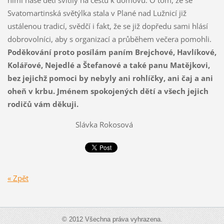
nimi naše děti svítily na cestu k domovu. O tom, že se
Svatomartinská světýlka stala v Plané nad Lužnicí již
ustálenou tradicí, svědčí i fakt, že se již dopředu sami hlásí
dobrovolníci, aby s organizací a průběhem večera pomohli.
Poděkování proto posílám paním Brejchové, Havlíkové,
Kolářové, Nejedlé a Štefanové a také panu Matějkovi,
bez jejichž pomoci by nebyly ani rohlíčky, ani čaj a ani
oheň v krbu. Jménem spokojených dětí a všech jejich
rodičů vám děkuji.
Slávka Rokosová
« Zpět
© 2012 Všechna práva vyhrazena.