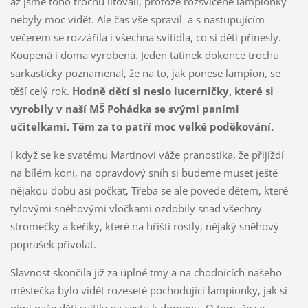
až jsme toho trochu litovali, protože rozsvícené lampionky
nebyly moc vidět. Ale čas vše spravil a s nastupujícím
večerem se rozzářila i všechna svítidla, co si děti přinesly.
Koupená i doma vyrobená.
Jeden tatínek dokonce trochu
sarkasticky poznamenal, že na to, jak ponese lampion, se
těší celý rok.
Hodně dětí si neslo lucerničky, které si
vyrobily v naší MŠ Pohádka se svými paními
učitelkami. Těm za to patří moc velké poděkování.
I když se ke svatému Martinovi váže pranostika, že přijíždí
na bílém koni, na opravdový sníh si budeme muset ještě
nějakou dobu asi počkat, Třeba se ale povede dětem, které
tylovými sněhovými vločkami ozdobily snad všechny
stromečky a keříky, které na hřišti rostly, nějaký sněhový
poprašek přivolat.
Slavnost skončila již za úplné tmy a na chodnících našeho
městečka bylo vidět rozeseté pochodující lampionky, jak si