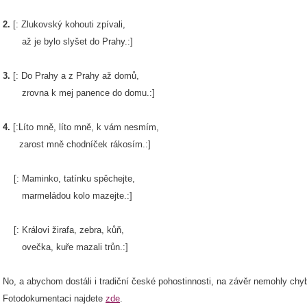
2.
[: Zlukovský kohouti zpívali,
až je bylo slyšet do Prahy.:]
3.
[: Do Prahy a z Prahy až domů,
zrovna k mej panence do domu.:]
4.
[:Líto mně, líto mně, k vám nesmím,
zarost mně chodníček rákosím.:]
[: Maminko, tatínku spěchejte,
marmeládou kolo mazejte.:]
[: Královi žirafa, zebra, kůň,
ovečka, kuře mazali trůn.:]
No, a abychom dostáli i tradiční české pohostinnosti, na závěr nemohly chy
Fotodokumentaci najdete
zde
.