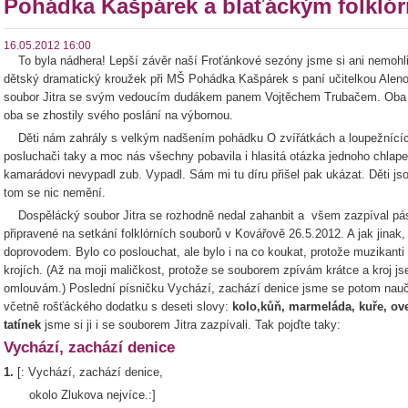
Pohádka Kašpárek a blaťáckým folklór
16.05.2012 16:00
To byla nádhera! Lepší závěr naší Froťánkové sezóny jsme si ani nemohli 
dětský dramatický kroužek při MŠ Pohádka Kašpárek s paní učitelkou Alenou
soubor Jitra se svým vedoucím dudákem panem Vojtěchem Trubačem. Oba s
oba se zhostily svého poslání na výbornou.
Děti nám zahrály s velkým nadšením pohádku O zvířátkách a loupežnících, 
posluchači taky a moc nás všechny pobavila i hlasitá otázka jednoho chlapeč
kamarádovi nevypadl zub. Vypadl. Sám mi tu díru přišel pak ukázat. Děti js
tom se nic nemění.
Dospělácký soubor Jitra se rozhodně nedal zahanbit a všem zazpíval pás
připravené na setkání folklórních souborů v Kovářově 26.5.2012. A jak jina
doprovodem. Bylo co poslouchat, ale bylo i na co koukat, protože muzikanti 
krojích. (Až na moji maličkost, protože se souborem zpívám krátce a kroj jse
omlouvám.) Poslední písničku Vychází, zachází denice jsme se potom nauč
včetně rošťáckého dodatku s deseti slovy:
kolo,kůň, marmeláda, kuře, ove
tatínek
jsme si ji i se souborem Jitra zazpívali. Tak pojďte taky:
Vychází, zachází denice
1.
[: Vychází, zachází denice,
okolo Zlukova nejvíce.:]