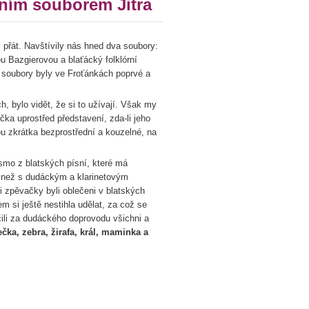
ním souborem Jitra
přát. Navštívily nás hned dva soubory:
 Bazgierovou a blaťácký folklórní
oubory byly ve Froťánkách poprvé a
bylo vidět, že si to užívají. Však my
ka uprostřed představení, zda-li jeho
ou zkrátka bezprostřední a kouzelné, na
mo z blatských písní, které má
k, než s dudáckým a klarinetovým
i zpěvačky byli oblečeni v blatských
m si ještě nestihla udělat, za což se
ili za dudáckého doprovodu všichni a
čka, zebra, žirafa, král, maminka a