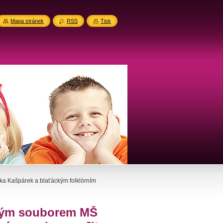
Mapa stránek
RSS
Tisk
a Kašpárek a blaťáckým folklórním
ským souborem MŠ