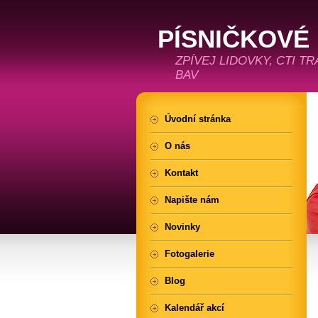
PÍSNIČKOVÉ
ZPÍVEJ LIDOVKY, CTI T
BAV
Úvodní stránka
O nás
Kontakt
Napište nám
Novinky
Fotogalerie
Blog
Kalendář akcí