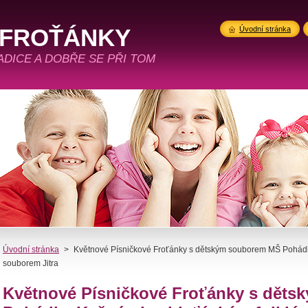
 FROŤÁNKY
Úvodní stránka
RADICE A DOBŘE SE PŘI TOM
Úvodní stránka
>
Květnové Písničkové Froťánky s dětským souborem MŠ Pohádk
souborem Jitra
Květnové Písničkové Froťánky s dět