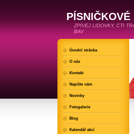
PÍSNIČKOVÉ
ZPÍVEJ LIDOVKY, CTI T
BAV
Úvodní stránka
O nás
Kontakt
Napište nám
Novinky
Fotogalerie
Blog
Kalendář akcí