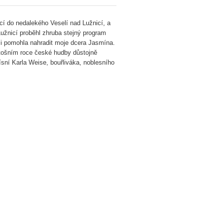
cí do nedalekého Veselí nad Lužnicí, a
užnicí proběhl zhruba stejný program
i pomohla nahradit moje dcera Jasmína.
etošním roce české hudby důstojně
sní Karla Weise, bouřliváka, noblesního