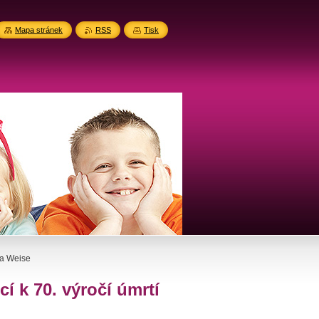
Mapa stránek
RSS
Tisk
la Weise
í k 70. výročí úmrtí