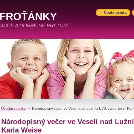
 FROŤÁNKY
Úvodní stránka
RADICE A DOBŘE SE PŘI TOM
Úvodní stránka
>
Národopisný večer ve Veselí nad Lužnicí k 70. výročí úmrtí Kar
Národopisný večer ve Veselí nad Lužnic
Karla Weise