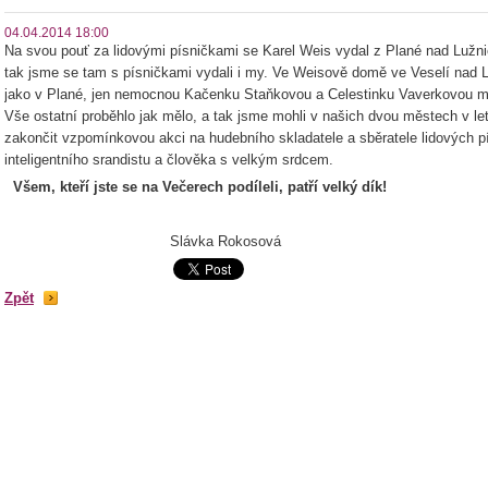
04.04.2014 18:00
Na svou pouť za lidovými písničkami se Karel Weis vydal z Plané nad Lužni
tak jsme se tam s písničkami vydali i my. Ve Weisově domě ve Veselí nad L
jako v Plané, jen nemocnou Kačenku Staňkovou a Celestinku Vaverkovou m
Vše ostatní proběhlo jak mělo, a tak jsme mohli v našich dvou městech v l
zakončit vzpomínkovou akci na hudebního skladatele a sběratele lidových pí
inteligentního srandistu a člověka s velkým srdcem.
Všem, kteří jste se na Večerech podíleli, patří velký dík!
Slávka Rokosová
Zpět