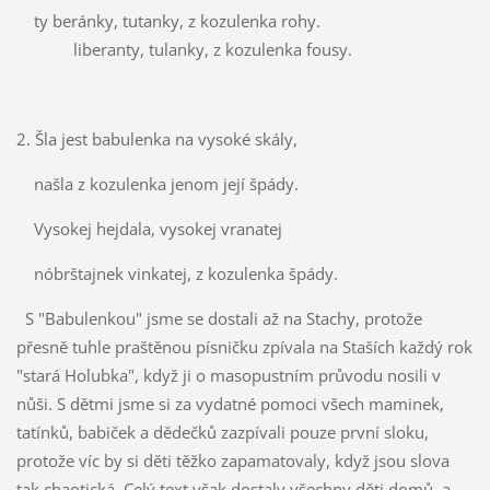
ty beránky, tutanky, z kozulenka rohy.
liberanty, tulanky, z kozulenka fousy.
2. Šla jest babulenka na vysoké skály,
našla z kozulenka jenom její špády.
Vysokej hejdala, vysokej vranatej
nóbrštajnek vinkatej, z kozulenka špády.
S "Babulenkou" jsme se dostali až na Stachy, protože
přesně tuhle praštěnou písničku zpívala na Staších každý rok
"stará Holubka", když ji o masopustním průvodu nosili v
nůši. S dětmi jsme si za vydatné pomoci všech maminek,
tatínků, babiček a dědečků zazpívali pouze první sloku,
protože víc by si děti těžko zapamatovaly, když jsou slova
tak chaotická. Celý text však dostaly všechny děti domů, a