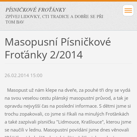
PÍSNIČKOVÉ FROŤÁNKY
ZPÍVEJ LIDOVKY, CTI TRADICE A DOBŘE SE PŘI
TOM BAV
Masopusní Písničkové
Froťánky 2/2014
26.02.2014 15:00
Masopust už nám klepe na dveře, za pouhé tři dny se vydá
na svou veselou cestu plánský masopustní průvod, a tak je
opravdu nejvyšší čas na poslední informace. S dětmi jsme si
trochu zopakovali, co jsme si říkali na minulých Froťánkách
a také zazpívali písničku "Lidmouce, Krašlouce", kterou jsme
se naučili v lednu. Masopustní povídání jsme dnes věnovali