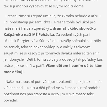
tak si ji mohou vyzpěvovat se svými rodiči doma.
Letošní zima si zřejmě umínila, že zkrátka nebude a ať si ji
lidi představují jak sami chtějí. Přesně tohle byl úkol pro
naše malé herce a zpěváčky z
dramatického sborečku
Kašpárek z naší MŠ Pohádka
. Za vedení svých paní
učitelek Bazgierové a Šůnové děti stavěly sněhuláka, jezdily
na saních, taky se pěkně vyklopily a válely s takovým
zaujetím, že si každý z přítomných diváků milerád ten sníh
jen domyslel. Děti k tomu zpívaly a odvedly tak pořádný kus
práce, jak se sluší a patří.
Všem dětem i paním učitelkám
moc děkuji.
Naše masopustní putování jsme zakončili - jak jinak - u nás
v Plané nad Lužnicí a děti přišel ve své masopustní podobě
pozdravit náš pan starosta a něco jim o své masce také
pověděl.