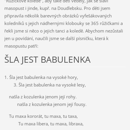
"Růžičkové koledě", aby také děti věděly, jak se slaví
masopust i jinde, kupř. na Doudlebsku. Pro děti jsem
připravila několik barevných obrázků vyfešákovaných
koledníků s jejich nádhernými klobouky se 365 růžičkami a
řekli jsme si něco o jejich tanci a koledě. Abychom nezůstali
jen u povídání, naučili jsme se další písničku, která k
masopustu patří:
ŠLA JEST BABULENKA
1. Šla jest babulenka na vysoké hory,
3. Šla jest babulenka na vysoké lesy,
našla z kozulenka jenom její rohy.
našla z kozulenka jenom její fousy.
Tu maxa kororát, tu maxa, tu taxa,
Tu maxa libera, tu maxa, libraxa,