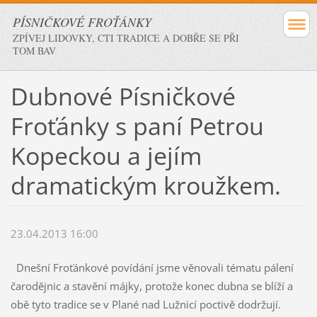
PÍSNIČKOVÉ FROŤÁNKY
ZPÍVEJ LIDOVKY, CTI TRADICE A DOBŘE SE PŘI
TOM BAV
Dubnové Písničkové
Froťánky s paní Petrou
Kopeckou a jejím
dramatickým kroužkem.
23.04.2013 16:00
Dnešní Froťánkové povídání jsme věnovali tématu pálení
čarodějnic a stavění májky, protože konec dubna se blíží a
obě tyto tradice se v Plané nad Lužnicí poctivě dodržují.