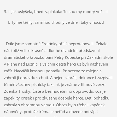
3. I: Jak uslyšela, hned zaplakala: To sou mý modrý voči. :I
I: Ty mě těšily, za mnou chodily ve dne i taky v noci. :I
Dále jsme samotné Froťánky příliš neprotahovali. Čekalo
nás totiž velice krásné a dlouhé divadelní představení
dramatického kroužku paní Petry Kopecké při Základní škole
v Plané nad Lužnicí a všichni dětští herci už byli nažhaveni
začít. Nacvičili krásnou pohádku Princezna ze mlejna a
zahráli ji opravdu s chutí. A nejen zahráli, dokonce i zazpívali
téměř všechny písničky tak, jak je známe z filmové verze
Zdeňka Trošky. Čistě a bez hudebního doprovodu, což je
zapeklitý oříšek i pro zkušené dospělé herce. Děti pohádku
zahrály s ohromnou vervou. Občas bylo třeba i kapánek
nápovědy, protože tréma je neřád a dovede potrápit