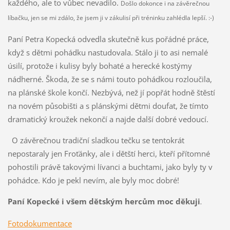
každého, ale to vůbec nevadilo.
Došlo dokonce i na závěrečnou
líbačku, jen se mi zdálo, že jsem ji v zákulisí při tréninku zahlédla lepší. :-)
Paní Petra Kopecká odvedla skutečně kus pořádné práce,
když s dětmi pohádku nastudovala. Stálo ji to asi nemalé
úsilí, protože i kulisy byly bohaté a herecké kostýmy
nádherné. Škoda, že se s námi touto pohádkou rozloučila,
na plánské škole končí. Nezbývá, než jí popřát hodně štěstí
na novém působišti a s plánskými dětmi doufat, že tímto
dramatický kroužek nekončí a najde další dobré vedoucí.
O závěrečnou tradiční sladkou tečku se tentokrát
nepostaraly jen Froťánky, ale i dětští herci, kteří přítomné
pohostili právě takovými lívanci a buchtami, jako byly ty v
pohádce. Kdo je pekl nevím, ale byly moc dobré!
Paní Kopecké i všem dětským hercům moc děkuji
.
Fotodokumentace