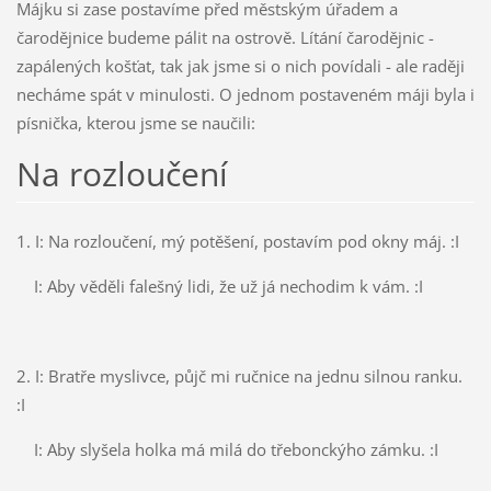
Májku si zase postavíme před městským úřadem a
čarodějnice budeme pálit na ostrově. Lítání čarodějnic -
zapálených košťat, tak jak jsme si o nich povídali - ale raději
necháme spát v minulosti. O jednom postaveném máji byla i
písnička, kterou jsme se naučili:
Na rozloučení
1. I: Na rozloučení, mý potěšení, postavím pod okny máj. :I
I: Aby věděli falešný lidi, že už já nechodim k vám. :I
2. I: Bratře myslivce, půjč mi ručnice na jednu silnou ranku.
:I
I: Aby slyšela holka má milá do třebonckýho zámku. :I