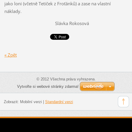
jako loni (včetně Tetiček z Froťánků) a zase na vlastní
náklady.
Slávka Rokosová
« Zpět
© 2012 Všechna práva vyhrazena.
Vytvořte si webové stránky zdarma!
Zobrazit:
Mobilní verzi
|
Standardní verzi