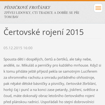
PÍSNIČKOVÉ FROŤÁNKY
ZPÍVEJ LIDOVKY, CTI TRADICE A DOBŘE SE PŘI
TOM BAV
Čertovské rojení 2015
05.12.2015 16:00
Spousta dětí i dospělých, čertů a čertíků, ale taky nebe,
andělé, sv. Mikuláš a perníčky pro každého mrňouse. Když si
k tomu přidáte ještě příjezd pekla se samotným Luciferem
za ohromného rachotu a smradu pořádného ohňostroje,
pak nějaké dětské básničky a písničky, čertovské žbrblání,
horký čaj i punč a na konci zase petardy, jiskření, světlice a
čoud, máte dokonalý obraz letošního čertovského rojení
před plánskou radnicí. Uspořádali ho stejní dobrovolníci