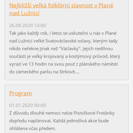
Nejbližší velká folklórní slavnost v Plané
nad Lužnicí
26.09.2020 13:00
Tak jako každý rok, i letos se uskuteční u nás v Plané
nad Lužnicí velké Svatováclavské oslavy, kterým tady
nikdo neřekne jinak než "Václavky". Jejich nedílnou
součástí je velký krojovaný a kostýmový průvod, který
vyrazí ve 13 hodin na svou pouť z plánského náměstí
do zámeckého parku na Strkově....
Program
01.01.2020 00:00
Z důvodu dlouhé nemoci nelze Písničkové Froťánky
dopředu naplánovat. Každá jednotlivá akce bude
ohlášena včas předem.