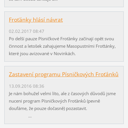
Froťánky hlásí návrat
02.02.2017 08:47
Po delší pauze Písničkové Froťánky začínají opět svou
činnost a letošek zahajujeme Masopustními Froťtánky,
které jsou avizované v Novinkách.
Zastavení programu Písničkových Froťánků
13.09.2016 08:36
Je nám bohužel velmi líto, ale z časových důvodů jsme
nuceni program Písničkových Froťánků (pevně
doufáme, že pouze dočasně) pozastavit.
...