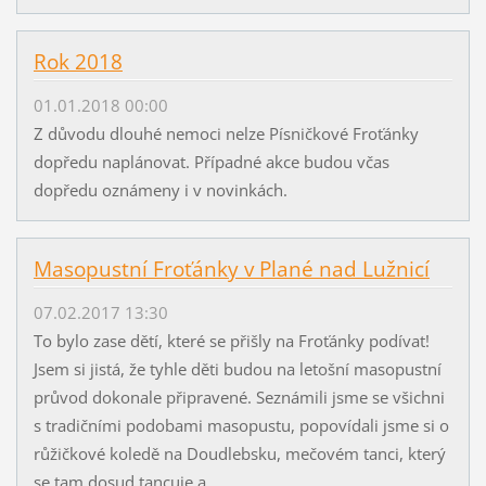
Rok 2018
01.01.2018 00:00
Z důvodu dlouhé nemoci nelze Písničkové Froťánky
dopředu naplánovat. Případné akce budou včas
dopředu oznámeny i v novinkách.
Masopustní Froťánky v Plané nad Lužnicí
07.02.2017 13:30
To bylo zase dětí, které se přišly na Froťánky podívat!
Jsem si jistá, že tyhle děti budou na letošní masopustní
průvod dokonale připravené. Seznámili jsme se všichni
s tradičními podobami masopustu, popovídali jsme si o
růžičkové koledě na Doudlebsku, mečovém tanci, který
se tam dosud tancuje a...